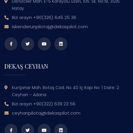
Denizciler Mah. E-5 Karayolu Üzeri, 106. Sk. No:18, 31215
Hatay
+90(326) 645 25 36
Bizi arayın
iskenderunpilotaj@dekaspilot.com
DEKAŞ CEYHAN
Kurtpınar Mah. Botaş Cad. No 40 İç Kapı No: 1 Daire: 2
Ceyhan - Adana
+90(322) 639 23 56
Bizi arayın
ceyhanpilotaj@dekaspilot.com