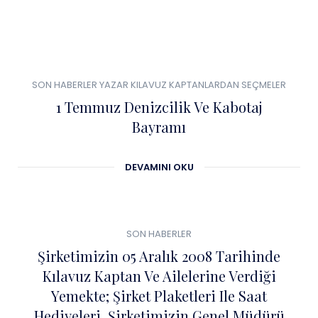
0
01
SON HABERLER
YAZAR KILAVUZ KAPTANLARDAN SEÇMELER
TEM
1 Temmuz Denizcilik Ve Kabotaj
Bayramı
DEVAMINI OKU
0
04
SON HABERLER
ŞUB
Şirketimizin 05 Aralık 2008 Tarihinde
Kılavuz Kaptan Ve Ailelerine Verdiği
Yemekte; Şirket Plaketleri Ile Saat
Hediyeleri, Şirketimizin Genel Müdürü