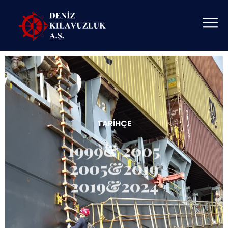
TARIHÇE
1999& 2005
2005&2019
2019&2024
1999 - 122 Kılavuz Kaptanın büyük emekleriyle bir araya
gelmesi ile kuruldu