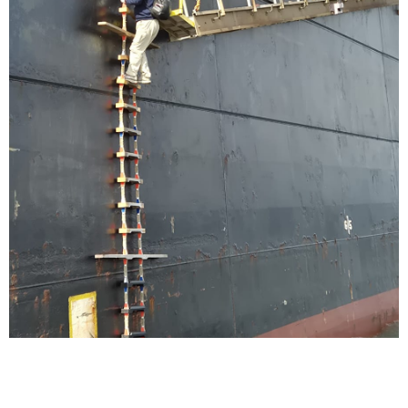
2005-Şirketimiz bu dönemde Med Marine
Konsorsiyumu ile devam etti
2019 Şirketimiz bu dönemde Ankaş ortaklığı ile devam
etti
2024 Şirketimiz için yeni bir dönemin başlangıcı olarak
tek başına yoluna devam edecektir.
DEVAMI