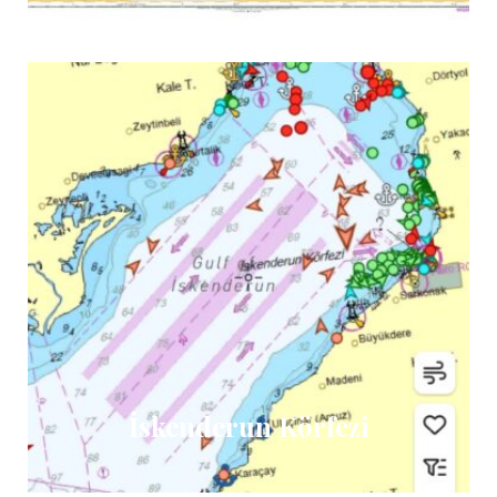
İskenderun Körfezi