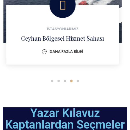
İSTASYONLARIMIZ
YARIMCA KAPTAN CAFER
KIRİBRAHİM KILAVUZLUK
İSTASYONU
DAHA FAZLA BİLGİ
Yazar Kılavuz
Kaptanlardan Seçmeler