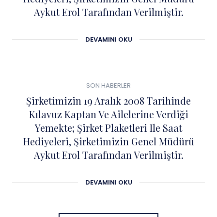
Aykut Erol Tarafından Verilmiştir.
DEVAMINI OKU
0
04
SON HABERLER
ŞUB
Şirketimizin 19 Aralık 2008 Tarihinde
Kılavuz Kaptan Ve Ailelerine Verdiği
Yemekte; Şirket Plaketleri Ile Saat
Hediyeleri, Şirketimizin Genel Müdürü
Aykut Erol Tarafından Verilmiştir.
DEVAMINI OKU