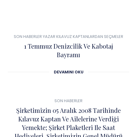
0
01
SON HABERLER
YAZAR KILAVUZ KAPTANLARDAN SEÇMELER
TEM
1 Temmuz Denizcilik Ve Kabotaj
Bayramı
DEVAMINI OKU
0
04
SON HABERLER
ŞUB
Şirketimizin 05 Aralık 2008 Tarihinde
Kılavuz Kaptan Ve Ailelerine Verdiği
Yemekte; Şirket Plaketleri Ile Saat
Hediyeleri, Şirketimizin Genel Müdürü