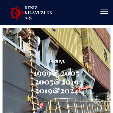
TARIHÇE
1999& 2005
2005&2019
2019&2024
1999 - 122 Kılavuz Kaptanın büyük emekleriyle bir araya
gelmesi ile kuruldu