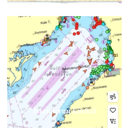
İskenderun Körfezi