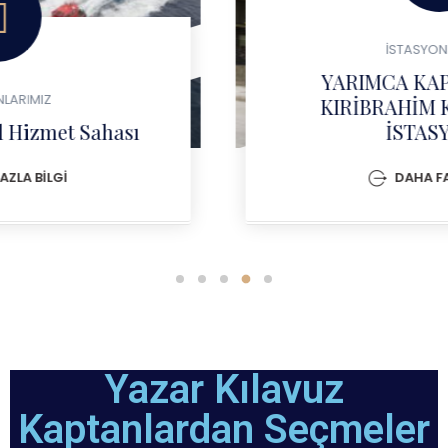
İSTASYONLARIMIZ
YARIMCA KAPTAN CAFER
KIRİBRAHİM KILAVUZLUK
İSTASYONU
DAHA FAZLA BİLGİ
Yazar Kılavuz
Kaptanlardan Seçmeler