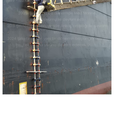
2005-Şirketimiz bu dönemde Med Marine
Konsorsiyumu ile devam etti
2019 Şirketimiz bu dönemde Ankaş ortaklığı ile devam
etti
2024 Şirketimiz için yeni bir dönemin başlangıcı olarak
tek başına yoluna devam edecektir.
DEVAMI