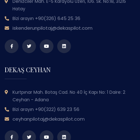
Denizciler Mah. E-5 Karayolu Üzeri, 106. Sk. No:18, 31215
Hatay
+90(326) 645 25 36
Bizi arayın
iskenderunpilotaj@dekaspilot.com
DEKAŞ CEYHAN
Kurtpınar Mah. Botaş Cad. No 40 İç Kapı No: 1 Daire: 2
Ceyhan - Adana
+90(322) 639 23 56
Bizi arayın
ceyhanpilotaj@dekaspilot.com