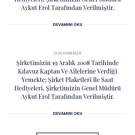
Aykut Erol Tarafından Verilmiştir.
DEVAMINI OKU
0
04
SON HABERLER
ŞUB
Şirketimizin 19 Aralık 2008 Tarihinde
Kılavuz Kaptan Ve Ailelerine Verdiği
Yemekte; Şirket Plaketleri Ile Saat
Hediyeleri, Şirketimizin Genel Müdürü
Aykut Erol Tarafından Verilmiştir.
DEVAMINI OKU