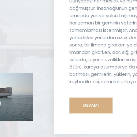
Dünyadaki her meslek ve hizm
doğmuştur. İnsanoğlunun gemil
arasında yük ve yolcu taşımaya
her zaman bir geminin seferini
tamamlaması istenmiştir. Anc
yükledikleri yerlerden uzak den
sonra, bir limana girerken ya 
limandan çıkarken, dar, sığ, girinti
sularda, o yerin özelliklerinin
ötürü, karaya oturması ya da
batması, gemilerin, yüklerin, yo
kaybedilmesi, sorunlar ortaya ç
DEVAMI