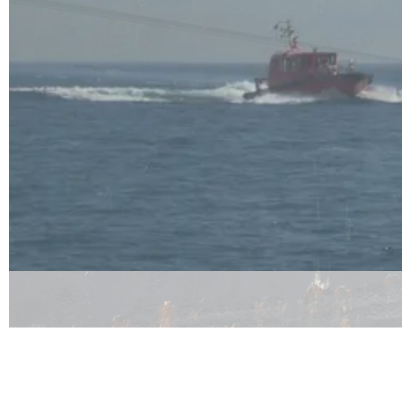
200
202