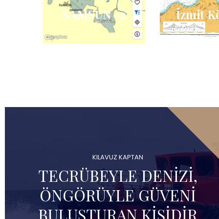
SAMSUN -2
İzmit K
KILAVUZ KAPTAN
TECRÜBEYLE DENIZI,
ÖNGÖRÜYLE GÜVENI
BULUŞTURAN KIŞIDIR