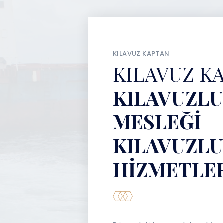
KILAVUZ KAPTAN
KILAVUZ K
KILAVUZL
MESLEĞI
KILAVUZL
HIZMETLE