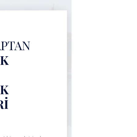
APTAN
UK
UK
RI