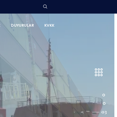
Z
DUYURULAR
KVKK
i ile