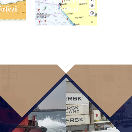
örfezi
Körfezi