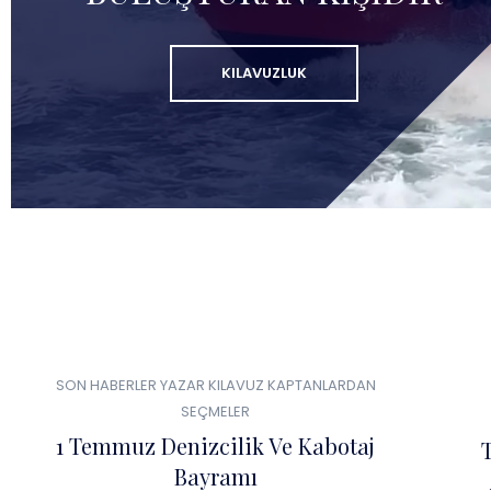
KILAVUZLUK
0
01
SON HABERLER
YAZAR KILAVUZ KAPTANLARDAN
TEM
SEÇMELER
1 Temmuz Denizcilik Ve Kabotaj
Bayramı