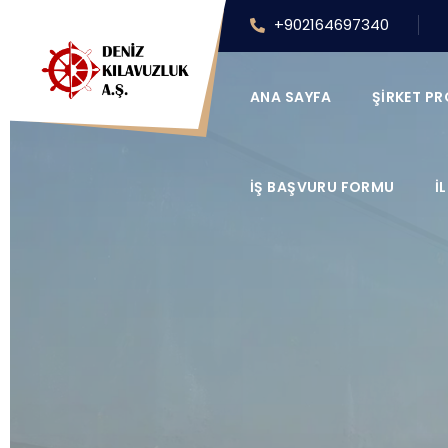
+902164697340
ANA SAYFA
ŞIRKET PR
İŞ BAŞVURU FORMU
İ
1999