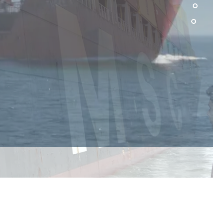
evam
i
şına