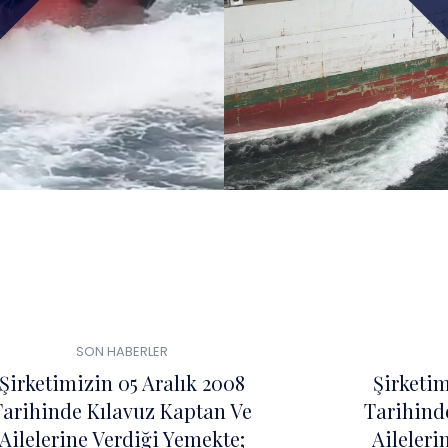
0
04
SON HABERLER
ŞUB
Şirketimizin 05 Aralık 2008
Şirketim
Tarihinde Kılavuz Kaptan Ve
Tarihind
Ailelerine Verdiği Yemekte;
Aileleri