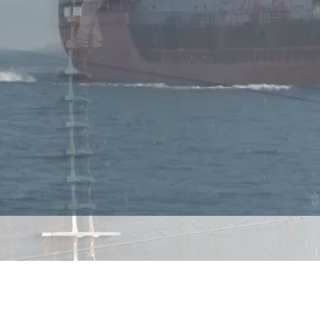
5-Şirketimiz bu dönemde Med Marine Konsorsiyumu ile d
etti
2019 Şirketimiz bu dönemde Ankaş ortaklığı ile devam ett
4 Şirketimiz için yeni bir dönemin başlangıcı olarak tek ba
yoluna devam edecektir.
DEVAMI