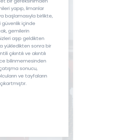
et bir gereksinimden
eri yapıp, limanlar
 başlamasıyla birlikte,
 güvenlik içinde
ak, gemilerin
izleri aşıp geldikten
da yükledikten sonra bir
li çıkıntılı ve akıntılı
 iyice bilinmemesinden
 çatışma sonucu,
lcuların ve tayfaların
ıkartmıştır.