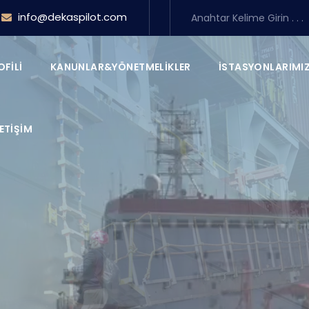
info@dekaspilot.com
OFILI
KANUNLAR&YÖNETMELIKLER
İSTASYONLARIMI
TARIHÇE
1999& 2005
LETIŞIM
2005&2019
2019&2024
 - 122 Kılavuz Kaptanın büyük emekleriyle bir araya gelmes
kuruldu