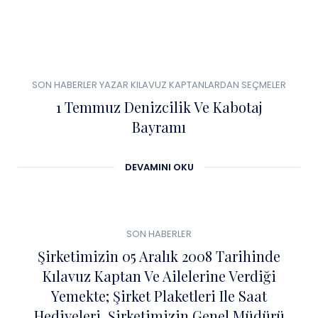
0
01
SON HABERLER
YAZAR KILAVUZ KAPTANLARDAN SEÇMELER
TEM
1 Temmuz Denizcilik Ve Kabotaj
Bayramı
DEVAMINI OKU
0
04
SON HABERLER
ŞUB
Şirketimizin 05 Aralık 2008 Tarihinde
Kılavuz Kaptan Ve Ailelerine Verdiği
Yemekte; Şirket Plaketleri Ile Saat
Hediyeleri, Şirketimizin Genel Müdürü