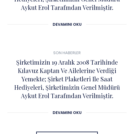
Aykut Erol Tarafından Verilmiştir.
DEVAMINI OKU
0
04
SON HABERLER
ŞUB
Şirketimizin 19 Aralık 2008 Tarihinde
Kılavuz Kaptan Ve Ailelerine Verdiği
Yemekte; Şirket Plaketleri Ile Saat
Hediyeleri, Şirketimizin Genel Müdürü
Aykut Erol Tarafından Verilmiştir.
DEVAMINI OKU