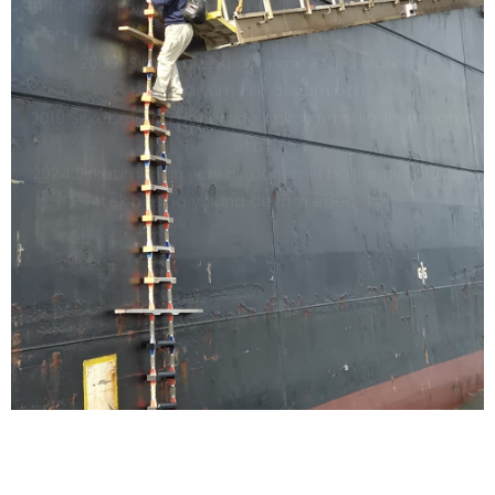
2005-Şirketimiz bu dönemde Med Marine
Konsorsiyumu ile devam etti
2019 Şirketimiz bu dönemde Ankaş ortaklığı ile devam
etti
2024 Şirketimiz için yeni bir dönemin başlangıcı olarak
tek başına yoluna devam edecektir.
DEVAMI