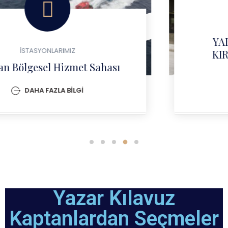
İSTASYONLARIMIZ
YARIMCA KAPTAN CAFER
KIRİBRAHİM KILAVUZLUK
İSTASYONU
DAHA FAZLA BİLGİ
Yazar Kılavuz
Kaptanlardan Seçmeler