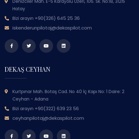
Denizciler Mah. E-5 Karayolu Üzeri, 106. Sk. No:18, 31215
Hatay
+90(326) 645 25 36
Bizi arayın
iskenderunpilotaj@dekaspilot.com
DEKAŞ CEYHAN
Kurtpınar Mah. Botaş Cad. No 40 İç Kapı No: 1 Daire: 2
Ceyhan - Adana
+90(322) 639 23 56
Bizi arayın
ceyhanpilotaj@dekaspilot.com