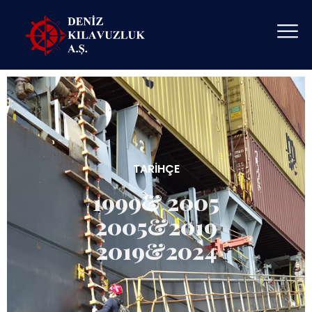
TARIHÇE
1999& 2005
2005&2019
2019&2024
1999 - 122 Kılavuz Kaptanın büyük emekleriyle bir araya
gelmesi ile kuruldu