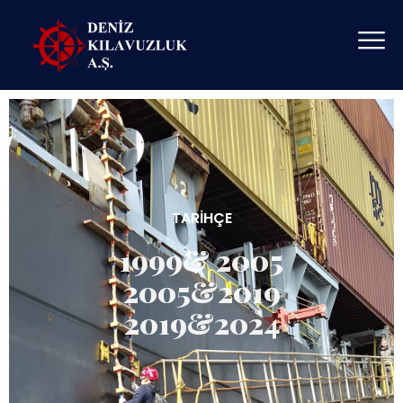
TARIHÇE
1999& 2005
2005&2019
2019&2024
1999 - 122 Kılavuz Kaptanın büyük emekleriyle bir araya
gelmesi ile kuruldu