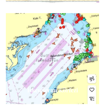
İskenderun Körfezi