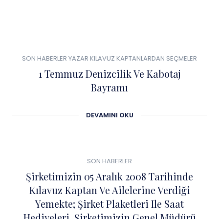
0
01
SON HABERLER
YAZAR KILAVUZ KAPTANLARDAN SEÇMELER
TEM
1 Temmuz Denizcilik Ve Kabotaj
Bayramı
DEVAMINI OKU
0
04
SON HABERLER
ŞUB
Şirketimizin 05 Aralık 2008 Tarihinde
Kılavuz Kaptan Ve Ailelerine Verdiği
Yemekte; Şirket Plaketleri Ile Saat
Hediyeleri, Şirketimizin Genel Müdürü