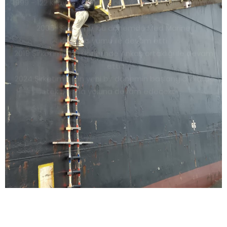
2005-Şirketimiz bu dönemde Med Marine
Konsorsiyumu ile devam etti
2019 Şirketimiz bu dönemde Ankaş ortaklığı ile devam
etti
2024 Şirketimiz için yeni bir dönemin başlangıcı olarak
tek başına yoluna devam edecektir.
DEVAMI