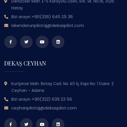
Denizciler Mah. E-5 Karayolu Üzeri, 106. Sk. No:18, 31215
Hatay
+90(326) 645 25 36
Bizi arayın
iskenderunpilotaj@dekaspilot.com
DEKAŞ CEYHAN
Kurtpınar Mah. Botaş Cad. No 40 İç Kapı No: 1 Daire: 2
Ceyhan - Adana
+90(322) 639 23 56
Bizi arayın
ceyhanpilotaj@dekaspilot.com