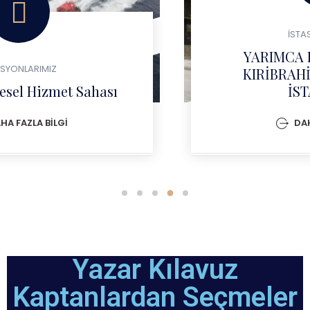
İSTASYONLARIMIZ
YARIMCA KAPTAN CAFER
KIRİBRAHİM KILAVUZLUK
İSTASYONU
DAHA FAZLA BİLGİ
Yazar Kılavuz
Kaptanlardan Seçmeler