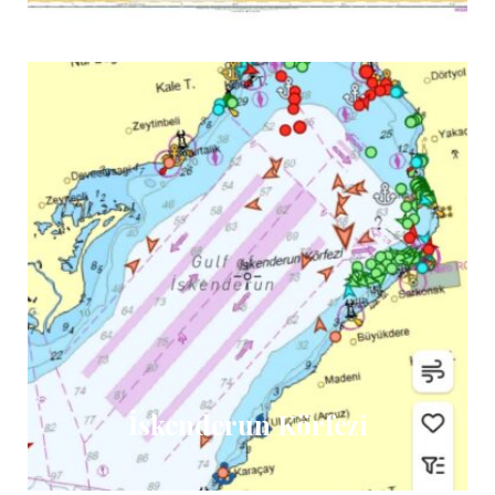
İskenderun Körfezi