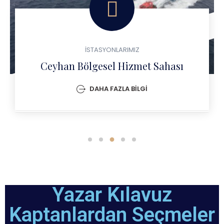
İSTASYONLARIMIZ
YARIMCA KAPTAN CAFER
KIRİBRAHİM KILAVUZLUK
İSTASYONU
DAHA FAZLA BİLGİ
Yazar Kılavuz
Kaptanlardan Seçmeler