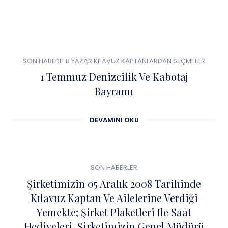
0
01
SON HABERLER
YAZAR KILAVUZ KAPTANLARDAN SEÇMELER
TEM
1 Temmuz Denizcilik Ve Kabotaj
Bayramı
DEVAMINI OKU
0
04
SON HABERLER
ŞUB
Şirketimizin 05 Aralık 2008 Tarihinde
Kılavuz Kaptan Ve Ailelerine Verdiği
Yemekte; Şirket Plaketleri Ile Saat
Hediyeleri, Şirketimizin Genel Müdürü