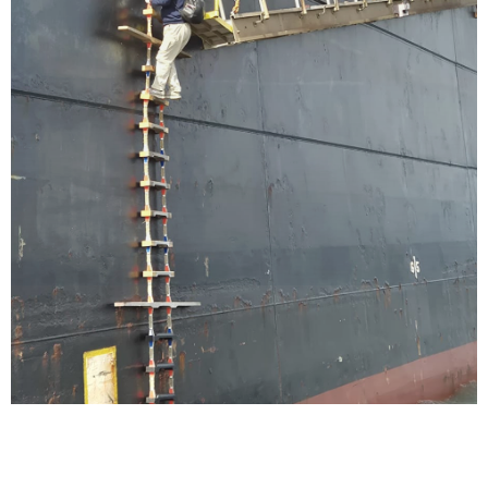
2005-Şirketimiz bu dönemde Med Marine
Konsorsiyumu ile devam etti
2019 Şirketimiz bu dönemde Ankaş ortaklığı ile devam
etti
2024 Şirketimiz için yeni bir dönemin başlangıcı olarak
tek başına yoluna devam edecektir.
DEVAMI