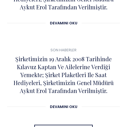
Aykut Erol Tarafından Verilmiştir.
DEVAMINI OKU
0
04
SON HABERLER
ŞUB
Şirketimizin 19 Aralık 2008 Tarihinde
Kılavuz Kaptan Ve Ailelerine Verdiği
Yemekte; Şirket Plaketleri Ile Saat
Hediyeleri, Şirketimizin Genel Müdürü
Aykut Erol Tarafından Verilmiştir.
DEVAMINI OKU