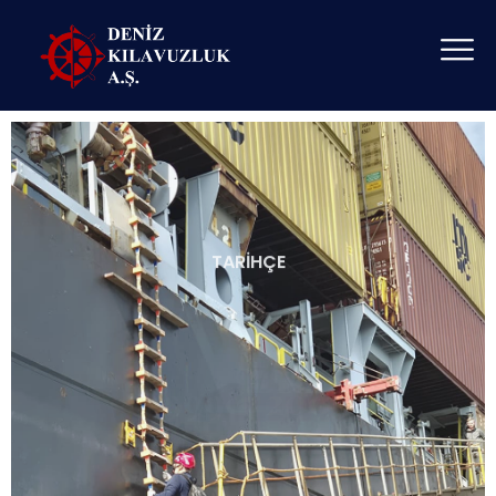
TARIHÇE
1999& 2005
2005&2019
2019&2024
1999 - 122 Kılavuz Kaptanın büyük emekleriyle bir araya
gelmesi ile kuruldu