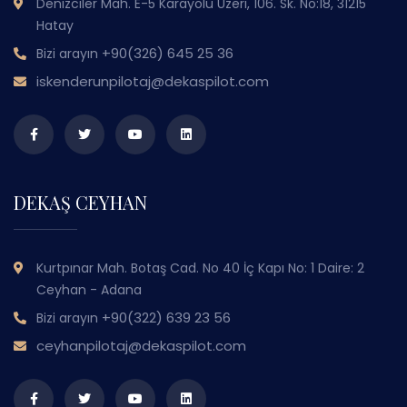
Denizciler Mah. E-5 Karayolu Üzeri, 106. Sk. No:18, 31215
Hatay
+90(326) 645 25 36
Bizi arayın
iskenderunpilotaj@dekaspilot.com
DEKAŞ CEYHAN
Kurtpınar Mah. Botaş Cad. No 40 İç Kapı No: 1 Daire: 2
Ceyhan - Adana
+90(322) 639 23 56
Bizi arayın
ceyhanpilotaj@dekaspilot.com